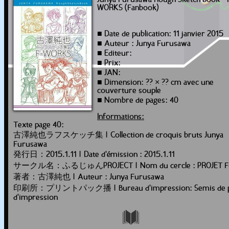
Junya Furusawa Rough Sketch Book - 
WORKS (Fanbook)
■ Date de publication: 11 janvier 2015
■ Auteur : Junya Furusawa
■ Editeur:
■ Prix:
■ JAN:
■ Dimension: ?? × ?? cm avec une
couverture souple
■ Nombre de pages: 40
Informations:
Texte page 40:
古澤純也ラフスケッチ集 | Collection de croquis bruts Junya
Furusawa
発行日：2015.1.11 | Date d'émission : 2015.1.11
サークル名：ふるじゅんPROJECT | Nom du cercle : PROJET F
著者：古澤純也 | Auteur : Junya Furusawa
印刷所：プリントパック播 | Bureau d'impression: Semis de p
d'impression