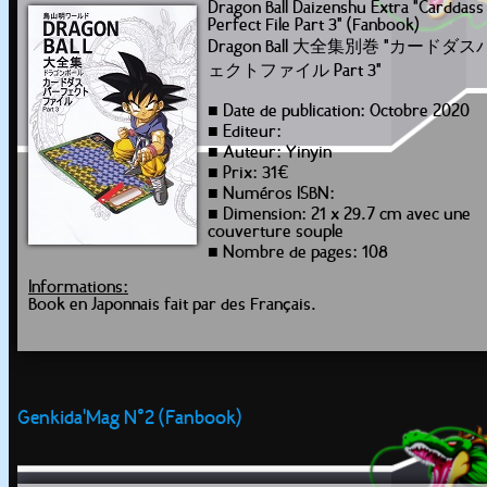
Dragon Ball Daizenshu Extra "Carddass
Perfect File Part 3" (Fanbook)
Dragon Ball 大全集別巻 "カードダ
ェクトファイル Part 3"
■ Date de publication: Octobre 2020
■ Editeur:
■ Auteur: Yinyin
■ Prix: 31€
■ Numéros ISBN:
■ Dimension: 21 x 29.7 cm avec une
couverture souple
■ Nombre de pages: 108
Informations:
Book en Japonnais fait par des Français.
Genkida'Mag N°2 (Fanbook)