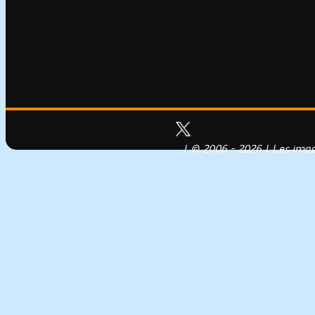
| © 2006 - 2026 | Les image
Conception, réalisation & héberg