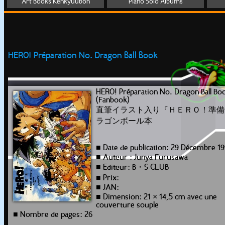
Art Books Kenkyuubon
Piano Solo Albums
HERO! Préparation No. Dragon Ball Book
HERO! Préparation No. Dragon Ball Bo
(Fanbook)
直筆イラスト入り『ＨＥＲＯ！準備
ラゴンボール本
■ Date de publication: 29 Décembre 19
■ Auteur : Junya Furusawa
■ Editeur: B・S CLUB
■ Prix:
■ JAN:
■ Dimension: 21 × 14,5 cm avec une
couverture souple
■ Nombre de pages: 26