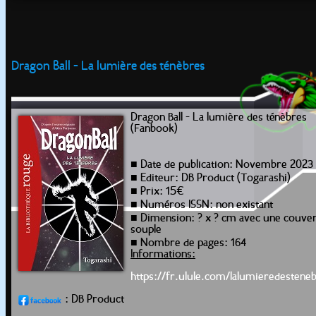
Dragon Ball - La lumière des ténèbres
Dragon Ball - La lumière des ténèbres
(Fanbook)
■ Date de publication: Novembre 2023
■ Editeur: DB Product (Togarashi)
■ Prix: 15€
■ Numéros ISSN: non existant
■ Dimension: ? x ? cm avec une couve
souple
■ Nombre de pages: 164
Informations:
https://fr.ulule.com/lalumieredestene
: DB Product