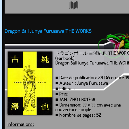
Dragon Ball Junya Furusawa THE WORKS
ドラゴンボール 古澤純也 THE WORK
(Fanbook)
Dragon Ball Junya Furusawa THE WOR
■ Date de publication: 28 Décembre 1
■ Auteur : Junya Furusawa
■ Editeur:
■ Prix:
■ JAN: ZHOTI301768
■ Dimension: ?? × ?? cm avec une
couverture souple
■ Nombre de pages: 52
Informations: