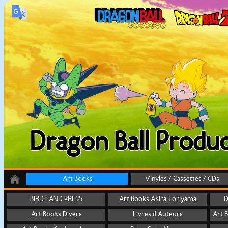
Dragon Ball Produc
Art Books
Vinyles / Cassettes / CDs
BIRD LAND PRESS
Art Books Akira Toriyama
D
Art Books Divers
Livres d'Auteurs
Art 