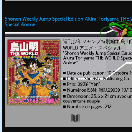
Shonen Weekly Jump Special Edition Akira Toriyama TH
Special Anime
週刊少年ジャンプ特別編集 鳥山明 
WORLD アニメ・スペシャル
"Shonen Weekly Jump Spécial Editi
Akira Toriyama THE WORLD Specia
Anime"
■ Date de publication: 10 Octobre 
■ Editeur: Shueisha Publishing Co.
■ Prix: 390¥ "Yen"
■ Numéros ISBN: 雑誌29939-10/1
■ Dimension: 25.6 x 21 cm avec u
couverture souple
■ Nombre de pages: 212