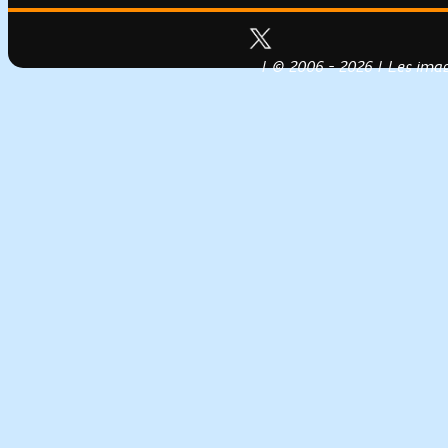
| © 2006 - 2026 | Les image
Conception, réalisation & héberg