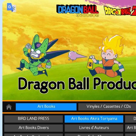
Dragon Ball Produc
Art Books
Vinyles / Cassettes / CDs
BIRD LAND PRESS
Art Books Akira Toriyama
D
Art Books Divers
Livres d'Auteurs
Art 