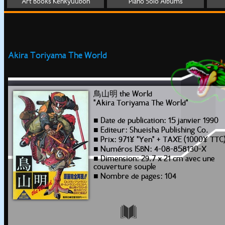
Art Books Kenkyuubon
Piano Solo Albums
Akira Toriyama The World
鳥山明 the World
"Akira Toriyama The World"
■ Date de publication: 15 janvier 1990
■ Editeur: Shueisha Publishing Co.
■ Prix: 971¥ "Yen" + TAXE (1000¥ TTC
■ Numéros ISBN: 4-08-858130-X
■ Dimension: 29.7 x 21 cm avec une
couverture souple
■ Nombre de pages: 104