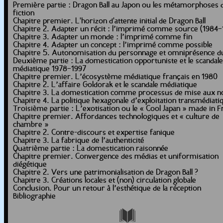
Première partie : Dragon Ball au Japon ou les métamorphoses d
fiction
Chapitre premier. L'horizon d'attente initial de Dragon Ball
Chapitre 2. Adapter un récit : l’imprimé comme source (1984–
Chapitre 3. Adapter un monde : l’imprimé comme fin
Chapitre 4. Adapter un concept : l’imprimé comme possible
Chapitre 5. Autonomisation du personnage et omniprésence d
Deuxième partie : La domestication opportuniste et le scandale
médiatique 1978–1997
Chapitre premier. L’écosystème médiatique français en 1980
Chapitre 2. L’affaire Goldorak et le scandale médiatique
Chapitre 3. La domestication comme processus de mise aux 
Chapitre 4. La politique hexagonale d’exploitation transmédiati
Troisième partie : L’exotisation ou le « Cool Japan » made in F
Chapitre premier. Affordances technologiques et « culture de
chambre »
Chapitre 2. Contre-discours et expertise fanique
Chapitre 3. La fabrique de l’authenticité
Quatrième partie : La domestication raisonnée
Chapitre premier. Convergence des médias et uniformisation
diégétique
Chapitre 2. Vers une patrimonialisation de Dragon Ball ?
Chapitre 3. Créations locales et (non) circulation globale
Conclusion. Pour un retour à l’esthétique de la réception
Bibliographie