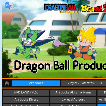
Dragon Ball Produc
Art Books
Vinyles / Cassettes / CDs
BIRD LAND PRESS
Art Books Akira Toriyama
D
Art Books Divers
Livres d'Auteurs
Art 