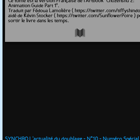
Ce tome est la version Française de l'Artbook "Chōzenshū 2:
Animation Guide Part 1".
Traduit par Fédoua Lamolière ( https://twitter.com/tiffyshindo
aidé de Kévin Stocker ( https://twitter.com/SunflowerPoire ) 
sortir le livre dans les temps.
SYNCHRO L'actualité du doublage - N°10 - Numéro Spécial