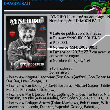
DRAGON BALL
SYNCHRO L'actualité du doublage - N
Numéro Spécial DRAGON BALL
■ Date de publication: Juin 2023
■ Editeur: SYNCHRO EDITIONS
■ Prix: 33€
■ Numéros ISSN: 2802-9852
■ Dimension: 20.7 x 27.7 cm avec u
couverture rigide
■ Nombre de pages: 154
Informations:
Sommaire :
• Interview Brigitte Lecordier (Son Goku (enfant), Son Gohan (e
Oui-Oui, Fred Savage,…)
• Interview Patrick Borg (David Boreanaz, Michael Gaston, Eddie
Marsan, Son Goku (adulte),…)
• Interview Mark Lesser (Matt LeBlanc , Nicholas Turturro, Nic
Brendon, Trunks (ado et adulte), Son Gohan (ado et adulte),…)
• Interview Philippe Ariotti (Dakin Matthews, Bob Gunton, Willi
Sanderson , Piccolo, Freezer, Yajirobé, Oolong, Babidi,…)