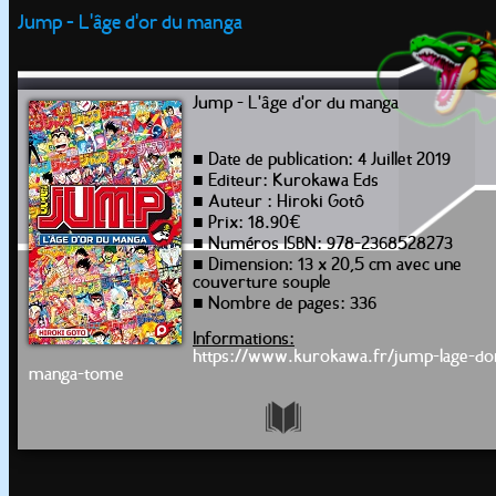
Jump - L'âge d'or du manga
Jump - L'âge d'or du manga
■ Date de publication: 4 Juillet 2019
■ Editeur: Kurokawa Eds
■ Auteur : Hiroki Gotô
■ Prix: 18.90€
■ Numéros ISBN: 978-2368528273
■ Dimension: 13 x 20,5 cm avec une
couverture souple
■ Nombre de pages: 336
Informations:
https://www.kurokawa.fr/jump-lage-do
manga-tome