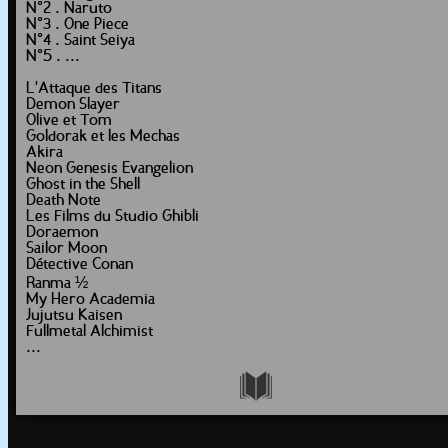
N°2 . Naruto
N°3 . One Piece
N°4 . Saint Seiya
N°5 . ...
L'Attaque des Titans
Demon Slayer
Olive et Tom
Goldorak et les Mechas
Akira
Neon Genesis Evangelion
Ghost in the Shell
Death Note
Les Films du Studio Ghibli
Doraemon
Sailor Moon
Détective Conan
Ranma ½
My Hero Academia
Jujutsu Kaisen
Fullmetal Alchimist
...