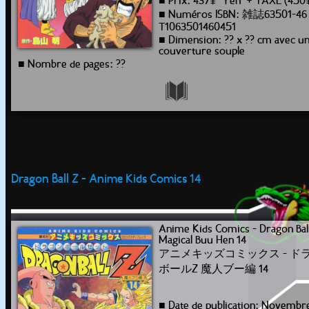
■ Prix: 437¥ "Yen" + TAXE (450
■ Numéros ISBN: 雑誌63501-46
T1063501460451
■ Dimension: ?? x ?? cm avec u
couverture souple
■ Nombre de pages: ??
Dragon Ball Z - Anime Kids Comics 14
Anime Kids Comics - Dragon Bal
Magical Buu Hen 14
アニメキッズコミックス - ド
ボールZ 魔人ブー編 14
■ Date de publication: Novembr