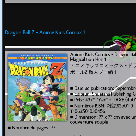
Dragon Ball Z - Anime Kids Comics 1
Anime Kids Comics - Dragon Bal
Magical Buu Hen 1
アニメキッズコミックス - ド
ボールZ 魔人ブー編 1
■ Date de publication: Septembr
■ Editeur: Shueisha Publishing C
■ Prix: 437¥ "Yen" + TAXE (450
■ Numéros ISBN: 雑誌63501-3
T1063501030456
■ Dimension: ?? x ?? cm avec u
couverture souple
■ Nombre de pages: ??