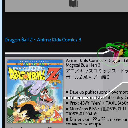
Dragon Ball Z - Anime Kids Comics 3
Anime Kids Comics - Dragon Bal
Magical Buu Hen 3
アニメキッズコミックス - ド
ボールZ 魔人ブー編 3
■ Date de publication: Novembr
■ Editeur: Shueisha Publishing C
■ Prix: 437¥ "Yen" + TAXE (450
■ Numéros ISBN: 雑誌63501-11
T1063501110455
■ Dimension: ?? x ?? cm avec u
couverture souple