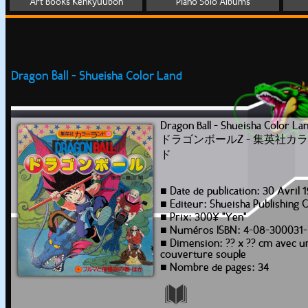
Art Books Kenkyuubon
Piano Solo Albums
Dragon Ball - Shueisha Color Land
Dragon Ball - Shueisha Color La
ドラゴンボールZ - 集英社カ
ド
■ Date de publication: 30 Avril 
■ Editeur: Shueisha Publishing 
■ Prix: 300¥ "Yen"
■ Numéros ISBN: 4-08-300031-
■ Dimension: ?? x ?? cm avec u
couverture souple
■ Nombre de pages: 34