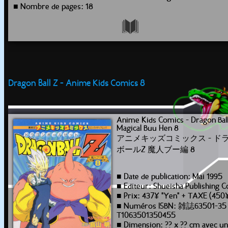
■ Nombre de pages: 18
Dragon Ball Z - Anime Kids Comics 8
Anime Kids Comics - Dragon Ball
Magical Buu Hen 8
アニメキッズコミックス - ド
ボールZ 魔人ブー編 8
■ Date de publication: Mai 1995
■ Editeur: Shueisha Publishing C
■ Prix: 437¥ "Yen" + TAXE (450
■ Numéros ISBN: 雑誌63501-35
T1063501350455
■ Dimension: ?? x ?? cm avec u