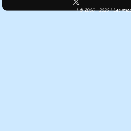
| © 2006 - 2026 | Les image
Conception, réalisation & héberg