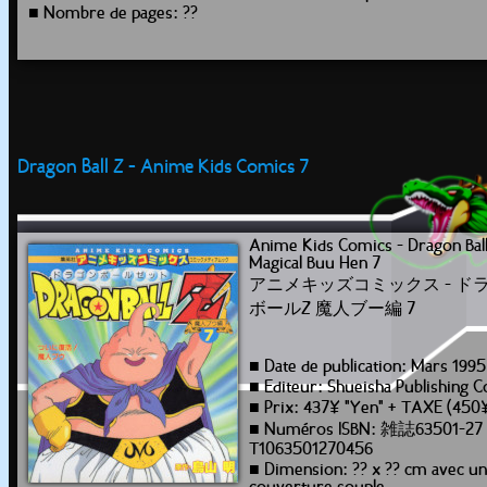
■ Nombre de pages: ??
Dragon Ball Z - Anime Kids Comics 7
Anime Kids Comics - Dragon Ball
Magical Buu Hen 7
アニメキッズコミックス - ド
ボールZ 魔人ブー編 7
■ Date de publication: Mars 1995
■ Editeur: Shueisha Publishing C
■ Prix: 437¥ "Yen" + TAXE (450
■ Numéros ISBN: 雑誌63501-27
T1063501270456
■ Dimension: ?? x ?? cm avec u