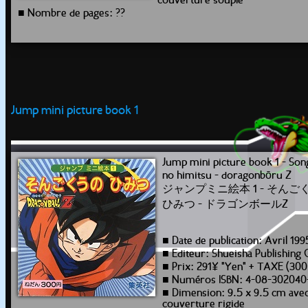
couverture souple
■ Nombre de pages: ??
Jump mini picture book 1
Jump mini picture book 1 - So
no himitsu - doragonbōru Z
ジャンプミニ絵本 1 - そんご
ひみつ - ドラゴンボールZ
■ Date de publication: Avril 199
■ Editeur: Shueisha Publishing 
■ Prix: 291¥ "Yen" + TAXE (30
■ Numéros ISBN: 4-08-302040
■ Dimension: 9.5 x 9.5 cm ave
couverture rigide