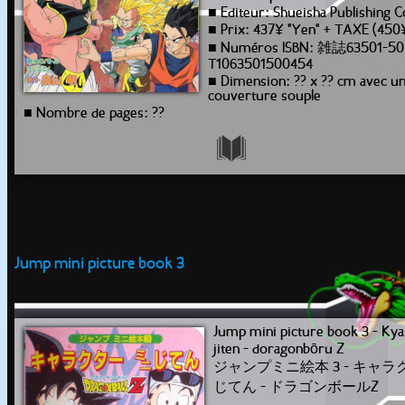
■ Editeur: Shueisha Publishing C
■ Prix: 437¥ "Yen" + TAXE (450
■ Numéros ISBN: 雑誌63501-50
T1063501500454
■ Dimension: ?? x ?? cm avec u
couverture souple
■ Nombre de pages: ??
Jump mini picture book 3
Jump mini picture book 3 - Ky
jiten - doragonbōru Z
ジャンプミニ絵本 3 - キャラ
じてん - ドラゴンボールZ