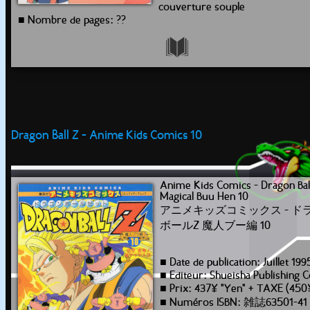
couverture souple
■ Nombre de pages: ??
Dragon Ball Z - Anime Kids Comics 10
Anime Kids Comics - Dragon Bal
Magical Buu Hen 10
アニメキッズコミックス - ド
ボールZ 魔人ブー編 10
■ Date de publication: Juillet 199
■ Editeur: Shueisha Publishing C
■ Prix: 437¥ "Yen" + TAXE (450
■ Numéros ISBN: 雑誌63501-41