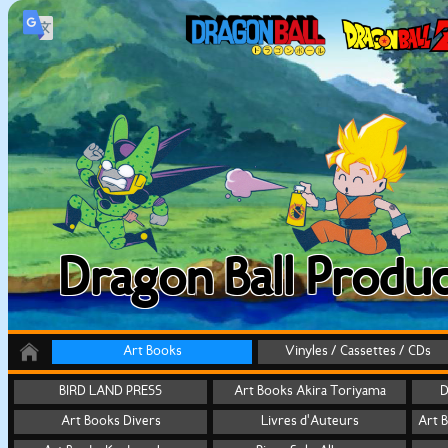
Dragon Ball Produc
Art Books
Vinyles / Cassettes / CDs
BIRD LAND PRESS
Art Books Akira Toriyama
D
Art Books Divers
Livres d'Auteurs
Art 