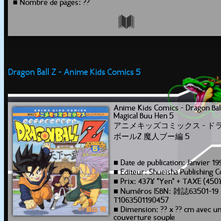
■ Nombre de pages: ??
Dragon Ball Z - Anime Kids Comics 5
Anime Kids Comics - Dragon Bal
Magical Buu Hen 5
アニメキッズコミックス - ド
ボールZ 魔人ブー編 5
■ Date de publication: Janvier 19
■ Editeur: Shueisha Publishing C
■ Prix: 437¥ "Yen" + TAXE (450
■ Numéros ISBN: 雑誌63501-19
T1063501190457
■ Dimension: ?? x ?? cm avec u
couverture souple