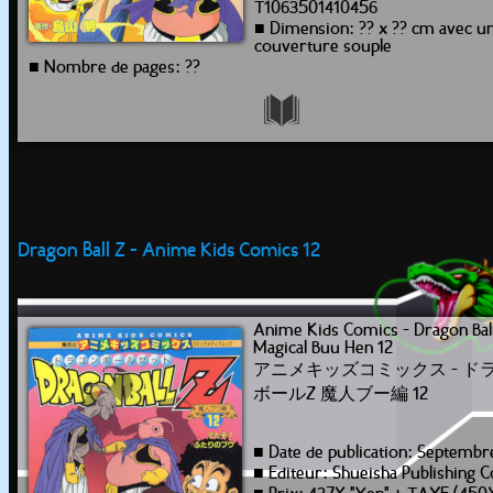
T1063501410456
■ Dimension: ?? x ?? cm avec u
couverture souple
■ Nombre de pages: ??
Dragon Ball Z - Anime Kids Comics 12
Anime Kids Comics - Dragon Bal
Magical Buu Hen 12
アニメキッズコミックス - ド
ボールZ 魔人ブー編 12
■ Date de publication: Septembr
■ Editeur: Shueisha Publishing C