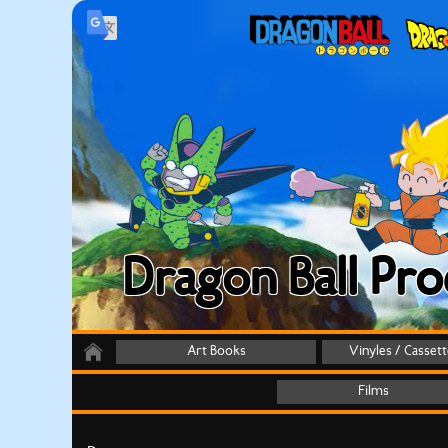
Dragon Ball Pro
Art Books
Vinyles / Casset
Films