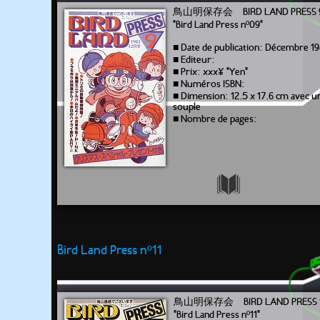
鳥山明保存会 BIRD LAND PRESS
"Bird Land Press nº09"
■ Date de publication: Décembre 1
■ Editeur:
■ Prix: xxx¥ "Yen"
■ Numéros ISBN:
■ Dimension: 12.5 x 17.6 cm avec 
souple
■ Nombre de pages:
Bird Land Press nº11
鳥山明保存会 BIRD LAND PRESS 
"Bird Land Press nº11"