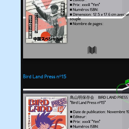
■ Editeur:
■ Prix: xxx¥ "Yen"
■ Numéros ISBN:
■ Dimension: 12.5 x 17.6 cm avec 
souple
■ Nombre de pages:
Bird Land Press nº15
鳥山明保存会 BIRD LAND PRESS 
"Bird Land Press nº15"
■ Date de publication: Novembre 1
■ Editeur:
■ Prix: xxx¥ "Yen"
■ Numéros ISBN: