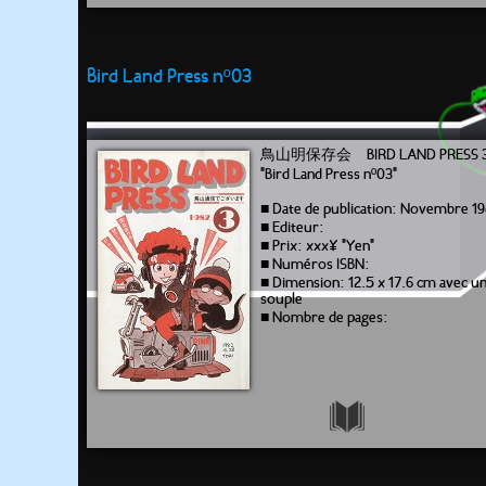
Bird Land Press nº03
鳥山明保存会 BIRD LAND PRESS 
"Bird Land Press nº03"
■ Date de publication: Novembre 1
■ Editeur:
■ Prix: xxx¥ "Yen"
■ Numéros ISBN:
■ Dimension: 12.5 x 17.6 cm avec u
souple
■ Nombre de pages: