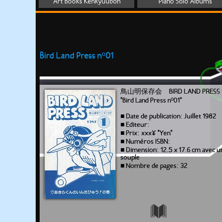
Art Books Kenkyuubon
Piano Solo Albums
Bird Land Press nº01
鳥山明保存会 BIRD LAND PRESS
"Bird Land Press nº01"
■ Date de publication: Juillet 1982
■ Editeur:
■ Prix: xxx¥ "Yen"
■ Numéros ISBN:
■ Dimension: 12.5 x 17.6 cm avec 
souple
■ Nombre de pages: 32