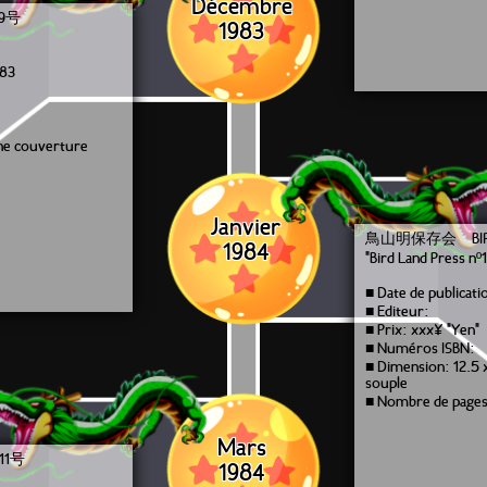
Décembre
 9号
1983
983
une couverture
Janvier
鳥山明保存会 BIRD 
1984
"Bird Land Press nº
■ Date de publicati
■ Editeur:
■ Prix: xxx¥ "Yen"
■ Numéros ISBN:
■ Dimension: 12.5 
souple
■ Nombre de pages
Mars
11号
1984