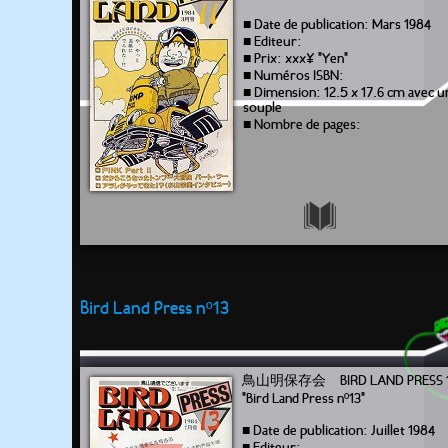
■ Date de publication: Mars 1984
■ Editeur:
■ Prix: xxx¥ "Yen"
■ Numéros ISBN:
■ Dimension: 12.5 x 17.6 cm avec 
souple
■ Nombre de pages:
Bird Land Press nº13
鳥山明保存会 BIRD LAND PRESS 
"Bird Land Press nº13"
■ Date de publication: Juillet 1984