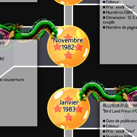
■ Editeur:
■ Prix: xxx¥ "Yen"
■ Numéros ISBN:
■ Dimension: 12.5 
souple
■ Nombre de pages
Novembre
3号
1982
982
ne couverture
Janvier
鳥山明保存会 BIRD 
1983
"Bird Land Press nº
■ Date de publicati
■ Editeur:
■ Prix: xxx¥ "Yen"
■ Numéros ISBN: