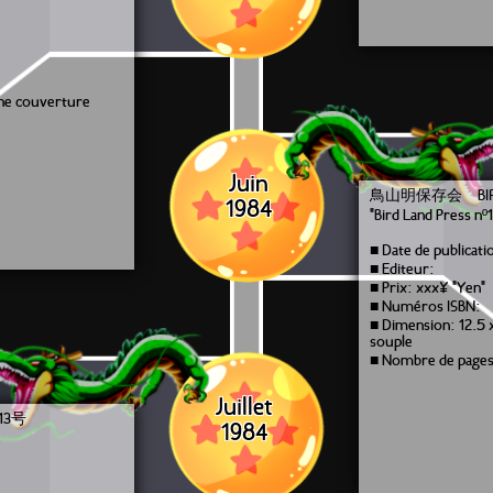
une couverture
Juin
鳥山明保存会 BIRD 
1984
"Bird Land Press nº1
■ Date de publicati
■ Editeur:
■ Prix: xxx¥ "Yen"
■ Numéros ISBN:
■ Dimension: 12.5 
souple
■ Nombre de pages
Juillet
13号
1984