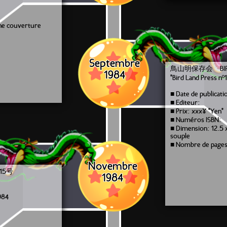
une couverture
Septembre
鳥山明保存会 BIRD 
1984
"Bird Land Press nº1
■ Date de publicat
■ Editeur:
■ Prix: xxx¥ "Yen"
■ Numéros ISBN:
■ Dimension: 12.5 
souple
■ Nombre de pages
Novembre
15号
1984
984