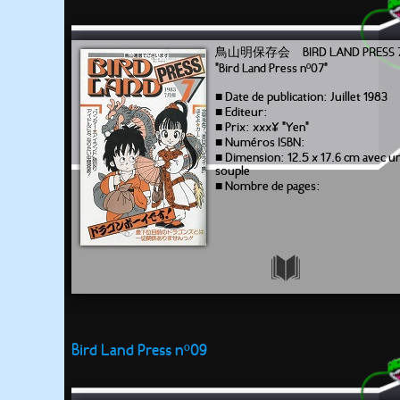
鳥山明保存会 BIRD LAND PRESS 
"Bird Land Press nº07"
■ Date de publication: Juillet 1983
■ Editeur:
■ Prix: xxx¥ "Yen"
■ Numéros ISBN:
■ Dimension: 12.5 x 17.6 cm avec 
souple
■ Nombre de pages:
Bird Land Press nº09