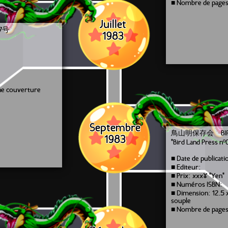
■ Nombre de pages
Juillet
7号
1983
une couverture
Septembre
鳥山明保存会 BIRD 
1983
"Bird Land Press nº
■ Date de publicat
■ Editeur:
■ Prix: xxx¥ "Yen"
■ Numéros ISBN:
■ Dimension: 12.5 
souple
■ Nombre de pages