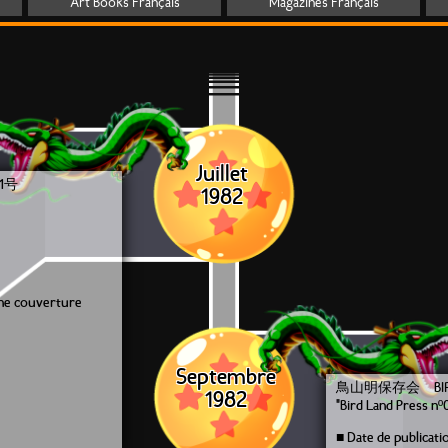
Art Books Français
Magazines Français
Juillet
 1号
1982
une couverture
Septembre
鳥山明保存会 BIRD 
1982
"Bird Land Press nº
■ Date de publicat