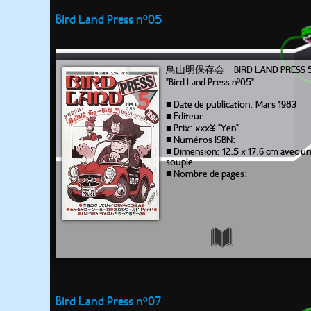
Bird Land Press nº05
鳥山明保存会 BIRD LAND PRESS 
"Bird Land Press nº05"
■ Date de publication: Mars 1983
■ Editeur:
■ Prix: xxx¥ "Yen"
■ Numéros ISBN:
■ Dimension: 12.5 x 17.6 cm avec u
souple
■ Nombre de pages:
Bird Land Press nº07