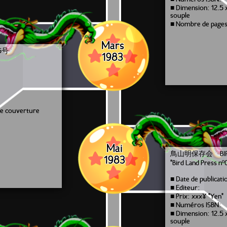
■ Dimension: 12.5 
souple
■ Nombre de pages
Mars
5号
1983
ne couverture
Mai
鳥山明保存会 BIRD 
1983
"Bird Land Press nº
■ Date de publicati
■ Editeur:
■ Prix: xxx¥ "Yen"
■ Numéros ISBN:
■ Dimension: 12.5 
souple