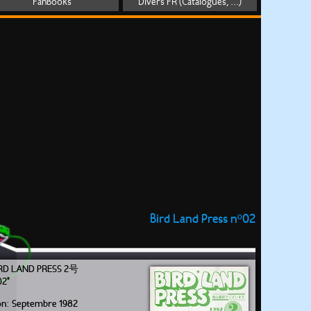
FanBooks
Divers FR (Catalogues, ...)
Bird Land Press nº02
LAND PRESS 2号
02"
ion: Septembre 1982