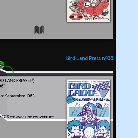
:
Bird Land Press nº08
LAND PRESS 8号
08"
ion: Septembre 1983
x 17.6 cm avec une couverture
: