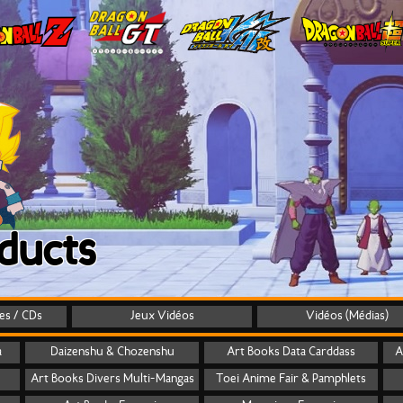
ducts
tes / CDs
Jeux Vidéos
Vidéos (Médias)
a
Daizenshu & Chozenshu
Art Books Data Carddass
A
Art Books Divers Multi-Mangas
Toei Anime Fair & Pamphlets