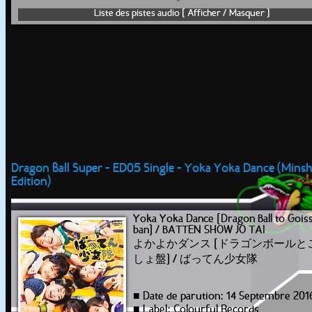
Liste des pistes audio [ Afficher / Masquer ]
Dragon Ball Super - ED05 Single - Yoka Yoka Dance (Minsh
Edition)
Yoka Yoka Dance [Dragon Ball to Gois
ban] / BATTEN SHOW JO TAI
よかよかダンス [ドラゴンボールと
しょ盤] / ばってん少女隊
■ Date de parution: 14 Septembre 201
■ Label: Colourful Records