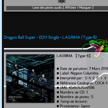
Liste des pistes audio [ Afficher / Masquer ]
Dragon Ball Super - ED11 Single - LAGRIMA (Type-B)
LAGRIMA 【Type-B】
■ Date de parution: 7 Mars 201
■ Label: Nippon Columbia
■ Interprété par: ＯＮＥＰ
■ Référence Catalogue: COCA-
■ JAN: 4549767039596
■ Nombre de CD: 1
■ Nombre de pistes: 5
■ Temp de lecture:
■ Provenance: Japon