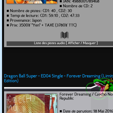
■ JAN: 4988001789468
■ Nombre de CD: 2
■ Nombre de pistes: CD1: 40 , CD2: 30
■ Temp de lecture: CD1: 59:10 , CD2: 47:33
■ Provenance: Japon
■ Prix: 3500¥ "Yen" + TAXE (3780¥ TTC)
Liste des pistes audio [ Afficher / Masquer ]
Dragon Ball Super - ED04 Single - Forever Dreaming (Limi
Edition)
Forever Dreaming / Czecho No
Republic
■ Date de parution: 18 Mai 2016