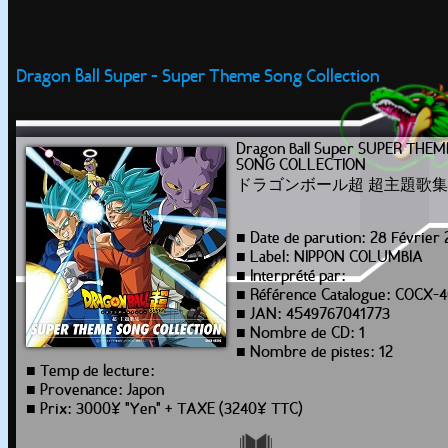
Dragon Ball Super - Super Theme Song Collection
Dragon Ball Super SUPER THEM
SONG COLLECTION
ドラゴンボール超 超主題歌集
■ Date de parution: 28 Février
■ Label: NIPPON COLUMBIA
■ Interprété par:
■ Référence Catalogue: COCX-
■ JAN: 4549767041773
■ Nombre de CD: 1
■ Nombre de pistes: 12
■ Temp de lecture:
■ Provenance: Japon
■ Prix: 3000¥ "Yen" + TAXE (3240¥ TTC)