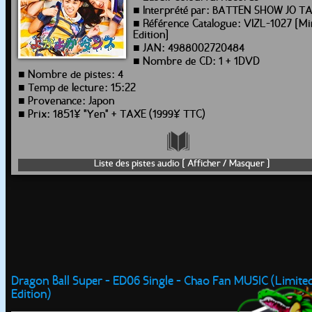
■ Interprété par: BATTEN SHOW JO TA
■ Référence Catalogue: VIZL-1027 [Mi
Edition]
■ JAN: 4988002720484
■ Nombre de CD: 1 + 1DVD
■ Nombre de pistes: 4
■ Temp de lecture: 15:22
■ Provenance: Japon
■ Prix: 1851¥ "Yen" + TAXE (1999¥ TTC)
Liste des pistes audio [ Afficher / Masquer ]
Dragon Ball Super - ED06 Single - Chao Fan MUSIC (Limite
Edition)