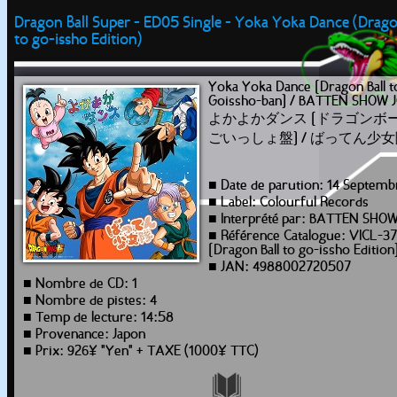
Dragon Ball Super - ED05 Single - Yoka Yoka Dance (Drago
to go-issho Edition)
Yoka Yoka Dance [Dragon Ball t
Goissho-ban] / BATTEN SHOW J
よかよかダンス [ドラゴンボ
ごいっしょ盤] / ばってん少
■ Date de parution: 14 Septemb
■ Label: Colourful Records
■ Interprété par: BATTEN SHOW
■ Référence Catalogue: VICL-3
[Dragon Ball to go-issho Edition
■ JAN: 4988002720507
■ Nombre de CD: 1
■ Nombre de pistes: 4
■ Temp de lecture: 14:58
■ Provenance: Japon
■ Prix: 926¥ "Yen" + TAXE (1000¥ TTC)