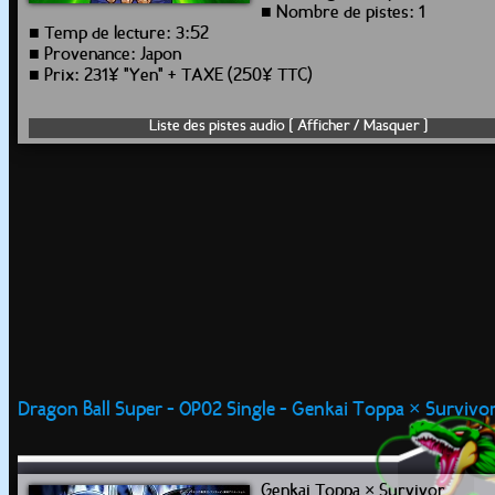
■ Nombre de pistes: 1
■ Temp de lecture: 3:52
■ Provenance: Japon
■ Prix: 231¥ "Yen" + TAXE (250¥ TTC)
Liste des pistes audio [ Afficher / Masquer ]
Dragon Ball Super - OP02 Single - Genkai Toppa × Survivo
Genkai Toppa × Survivor