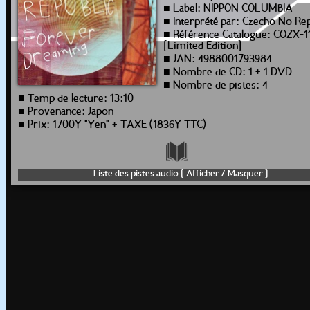
■ Label: NIPPON COLUMBIA
■ Interprété par: Czecho No Rep
■ Référence Catalogue: COZX-1
[Limited Edition]
■ JAN: 4988001793984
■ Nombre de CD: 1 + 1 DVD
■ Nombre de pistes: 4
■ Temp de lecture: 13:10
■ Provenance: Japon
■ Prix: 1700¥ "Yen" + TAXE (1836¥ TTC)
Liste des pistes audio [ Afficher / Masquer ]