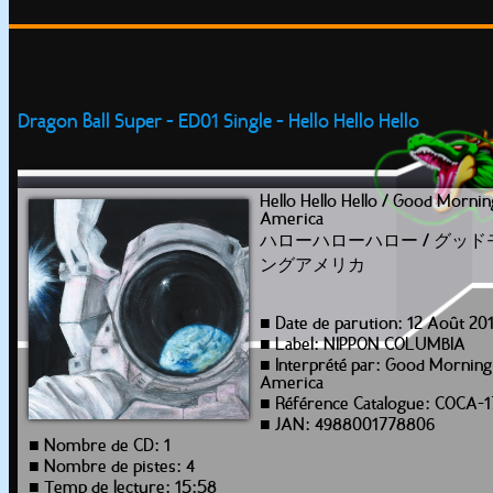
Dragon Ball Super - ED01 Single - Hello Hello Hello
Hello Hello Hello / Good Mornin
America
ハローハローハロー / グッド
ングアメリカ
■ Date de parution: 12 Août 20
■ Label: NIPPON COLUMBIA
■ Interprété par: Good Morning
America
■ Référence Catalogue: COCA-
■ JAN: 4988001778806
■ Nombre de CD: 1
■ Nombre de pistes: 4
■ Temp de lecture: 15:58