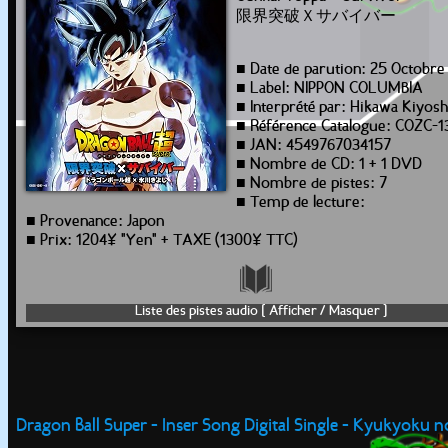
限界突破Ｘサバイバー
■ Date de parution: 25 Octobre
■ Label: NIPPON COLUMBIA
■ Interprété par: Hikawa Kiyosh
■ Référence Catalogue: COZC-1
■ JAN: 4549767034157
■ Nombre de CD: 1 + 1 DVD
■ Nombre de pistes: 7
■ Temp de lecture:
■ Provenance: Japon
■ Prix: 1204¥ "Yen" + TAXE (1300¥ TTC)
Liste des pistes audio [ Afficher / Masquer ]
Dragon Ball Super - Inser Song Digital Single - Kyukyoku no