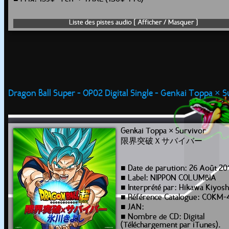
Liste des pistes audio [ Afficher / Masquer ]
Dragon Ball Super - OP02 Digital Single - Genkai Toppa × S
Genkai Toppa × Survivor
限界突破Ｘサバイバー
■ Date de parution: 26 Août 20
■ Label: NIPPON COLUMBIA
■ Interprété par: Hikawa Kiyosh
■ Référence Catalogue: COKM-
■ JAN:
■ Nombre de CD: Digital
(Téléchargement par iTunes).