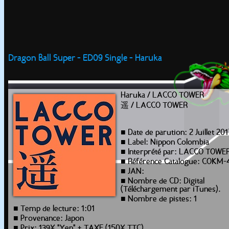
Dragon Ball Super - ED09 Single - Haruka
Haruka / LACCO TOWER
遥 / LACCO TOWER
■ Date de parution: 2 Juillet 201
■ Label: Nippon Colombia
■ Interprété par: LACCO TOWE
■ Référence Catalogue: COKM-
■ JAN:
■ Nombre de CD: Digital
(Téléchargement par iTunes).
■ Nombre de pistes: 1
■ Temp de lecture: 1:01
■ Provenance: Japon
■ Prix: 139¥ "Yen" + TAXE (150¥ TTC)