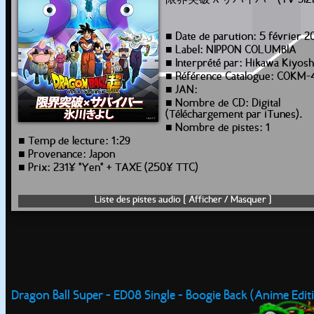
限界突破Ｘサバイバー(TV SIZE
■ Date de parution: 5 février 2
■ Label: NIPPON COLUMBIA
■ Interprété par: Hikawa Kiyosh
■ Référence Catalogue: COKM-
■ JAN:
■ Nombre de CD: Digital
(Téléchargement par iTunes).
■ Nombre de pistes: 1
■ Temp de lecture: 1:29
■ Provenance: Japon
■ Prix: 231¥ "Yen" + TAXE (250¥ TTC)
Liste des pistes audio [ Afficher / Masquer ]
Dragon Ball Super - ED08 Single - Boogie Back (Anime Edit