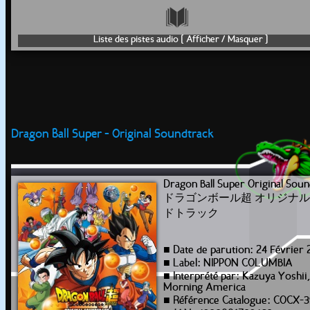
Liste des pistes audio [ Afficher / Masquer ]
Dragon Ball Super - Original Soundtrack
Dragon Ball Super Original Soun
ドラゴンボール超 オリジナ
ドトラック
■ Date de parution: 24 Février 
■ Label: NIPPON COLUMBIA
■ Interprété par: Kazuya Yoshii
Morning America
■ Référence Catalogue: COCX-