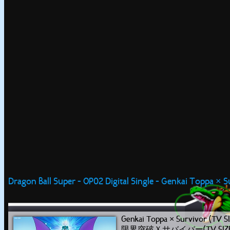
Dragon Ball Super - OP02 Digital Single - Genkai Toppa × S
Genkai Toppa × Survivor (TV SI