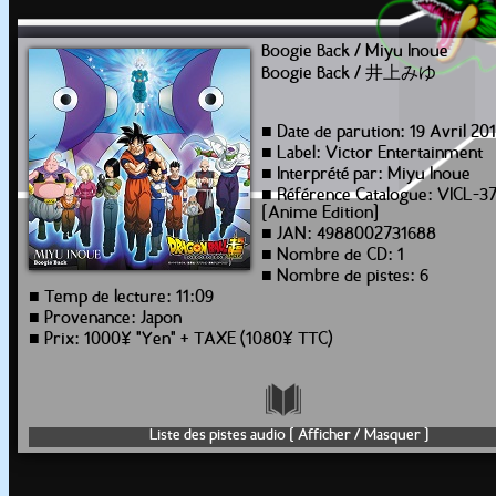
Boogie Back / Miyu Inoue
Boogie Back / 井上みゆ
■ Date de parution: 19 Avril 20
■ Label: Victor Entertainment
■ Interprété par: Miyu Inoue
■ Référence Catalogue: VICL-3
[Anime Edition]
■ JAN: 4988002731688
■ Nombre de CD: 1
■ Nombre de pistes: 6
■ Temp de lecture: 11:09
■ Provenance: Japon
■ Prix: 1000¥ "Yen" + TAXE (1080¥ TTC)
Liste des pistes audio [ Afficher / Masquer ]