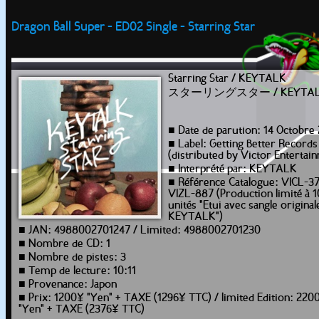
Dragon Ball Super - ED02 Single - Starring Star
Starring Star / KEYTALK
スターリングスター / KEYTA
■ Date de parution: 14 Octobre
■ Label: Getting Better Records
(distributed by Victor Entertai
■ Interprété par: KEYTALK
■ Référence Catalogue: VICL-37
VIZL-887 (Production limité à 
unités "Etui avec sangle original
KEYTALK")
■ JAN: 4988002701247 / Limited: 4988002701230
■ Nombre de CD: 1
■ Nombre de pistes: 3
■ Temp de lecture: 10:11
■ Provenance: Japon
■ Prix: 1200¥ "Yen" + TAXE (1296¥ TTC) / limited Edition: 220
"Yen" + TAXE (2376¥ TTC)