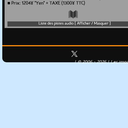
■ Prix: 1204¥ "Yen" + TAXE (1300¥ TTC)
Liste des pistes audio [ Afficher / Masquer ]
| © 2006 - 2026 | Les image
Conception, réalisation & héberg