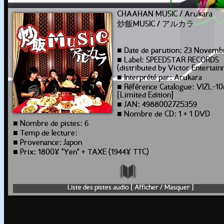
CHAAHAN MUSIC / Arukara
炒飯MUSIC / アルカラ
■ Date de parution: 23 Novemb
■ Label: SPEEDSTAR RECORDS
(distributed by Victor Entertai
■ Interprété par: Arukara
■ Référence Catalogue: VIZL-1
[Limited Edition]
■ JAN: 4988002725359
■ Nombre de CD: 1 + 1 DVD
■ Nombre de pistes: 6
■ Temp de lecture:
■ Provenance: Japon
■ Prix: 1800¥ "Yen" + TAXE (1944¥ TTC)
Liste des pistes audio [ Afficher / Masquer ]