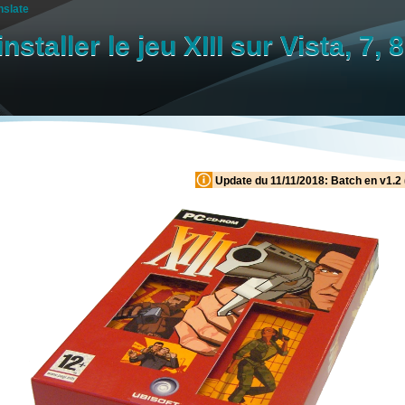
nslate
nstaller le jeu XIII sur Vista, 7, 
Update du 11/11/2018: Batch en v1.2