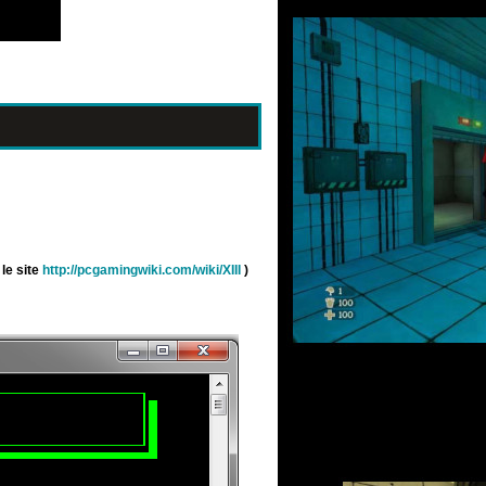
 le site
http://pcgamingwiki.com/wiki/XIII
)