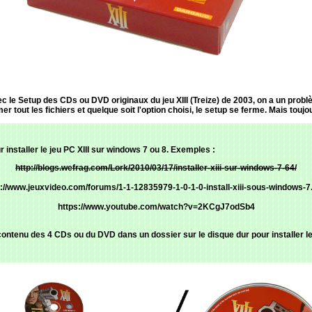
c le Setup des CDs ou DVD originaux du jeu XIII (Treize) de 2003, on a un problèm
 tout les fichiers et quelque soit l'option choisi, le setup se ferme. Mais toujou
r installer le jeu PC XIII sur windows 7 ou 8. Exemples :
http://blogs.wefrag.com/Lork/2010/03/17/installer-xiii-sur-windows-7-64/
p://www.jeuxvideo.com/forums/1-1-12835979-1-0-1-0-install-xiii-sous-windows-7
https://www.youtube.com/watch?v=2KCgJ7odSb4
e contenu des 4 CDs ou du DVD dans un dossier sur le disque dur pour installer le