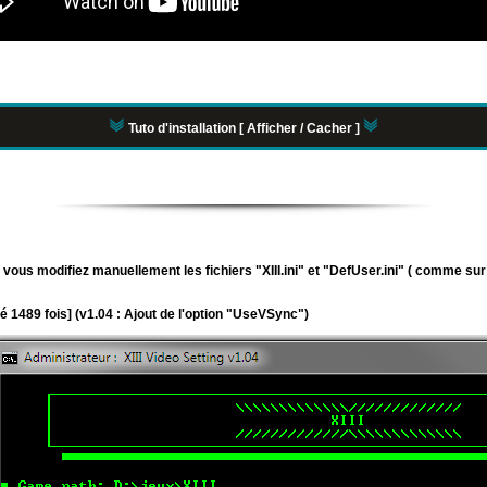
Tuto d'installation [ Afficher / Cacher ]
 vous modifiez manuellement les fichiers "XIII.ini" et "DefUser.ini" ( comme sur
 1489 fois] (v1.04 : Ajout de l'option "UseVSync")