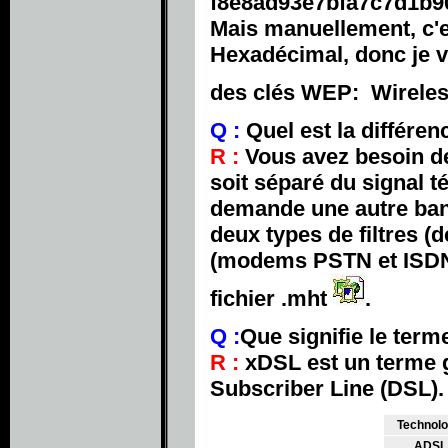
f8e8ad93e7bfa7c7d1b9
Mais manuellement, c'e
Hexadécimal, donc je v
des clés WEP: Wirele
Q :
Quel est la différe
R :
Vous avez besoin de
soit séparé du signal 
demande une autre bande
deux types de filtres (
(modems PSTN et ISDN,
fichier .mht
.
Q :
Que signifie le ter
R :
xDSL est un terme g
Subscriber Line (DSL).
Technolo
ADSL