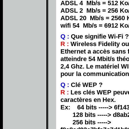
ADSL 4 Mb/s = 512 Ko
ADSL 2 Mb/s = 256 Ko
ADSL 20 Mb/s = 2560 
wifi 54 Mb/s = 6912 Ko
Q :
Que signifie Wi-Fi ?
R :
Wireless Fidelity ou
Ethernet a accès sans f
atteindre 54 Mbit/s th
2,4 Ghz. Le matériel WI
pour la communication 
Q :
Clé WEP ?
R :
Les clés WEP peuvent
caractères en Hex.
Ex: 64 bits -----> 6f14
128 bits -----> d8ab
256 bits ----->