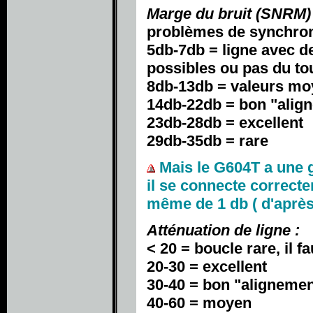
Marge du bruit (SNRM) 
problèmes de synchron
5db-7db = ligne avec d
possibles ou pas du to
8db-13db = valeurs mo
14db-22db = bon "alig
23db-28db = excellent
29db-35db = rare
Mais le G604T a une g
il se connecte correct
même de 1 db ( d'après
Atténuation de ligne :
< 20 = boucle rare, il 
20-30 = excellent
30-40 = bon "aligneme
40-60 = moyen