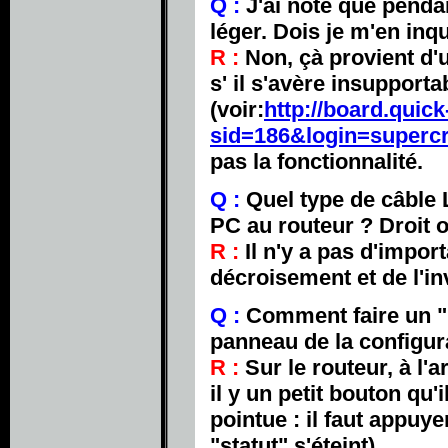
Q :
J'ai noté que pendan
léger. Dois je m'en inqu
R :
Non, çà provient d'u
s' il s'avère insupport
(voir:
http://board.quic
sid=186&login=superc
pas la fonctionnalité.
Q :
Quel type de câble L
PC au routeur ? Droit o
R :
Il n'y a pas d'impor
décroisement et de l'i
Q :
Comment faire un "r
panneau de la configur
R :
Sur le routeur, à l'
il y un petit bouton qu
pointue : il faut appuy
"statut" s'éteint).