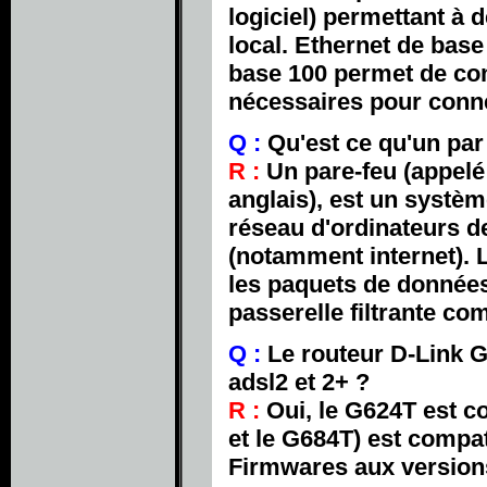
logiciel) permettant à
local. Ethernet de ba
base 100 permet de co
nécessaires pour conn
Q :
Qu'est ce qu'un par 
R :
Un pare-feu (appelé
anglais), est un systè
réseau d'ordinateurs d
(notamment internet). L
les paquets de données 
passerelle filtrante c
Q :
Le routeur D-Link G
adsl2 et 2+ ?
R :
Oui, le G624T est co
et le G684T) est compat
Firmwares aux versions