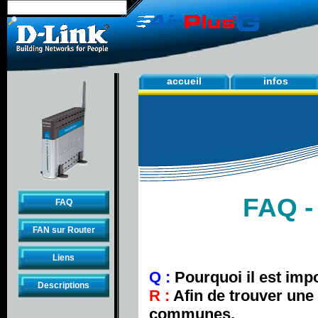
accueil
infos
FAQ -
FAQ
FAN sur Router
Liens
Q :
Pourquoi il est impo
Descriptions
R :
Afin de trouver une
communes.