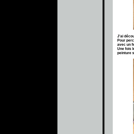
J'ai déco
Pour perce
avec un f
Une fois l
peinture s