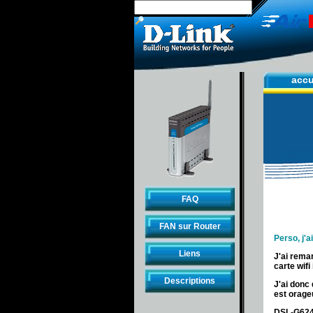
accu
FAQ
FAN sur Router
Perso, j'
Liens
J'ai rema
carte wifi
Descriptions
J'ai donc
est orage
DSL-G624M