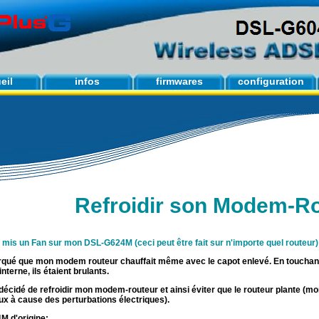
eil
infos
firmwares
configuration
Refroidir son Modem-R
ai mis un Fan sur mon DSL-G624M (ceci peut être fait sur n'importe quel routeur)
rqué que mon modem routeur chauffait même avec le capot enlevé. En touchant 
 interne, ils étaient brulants.
 décidé de refroidir mon modem-routeur et ainsi éviter que le routeur plante (m
ux à cause des perturbations électriques).
 d'origine: