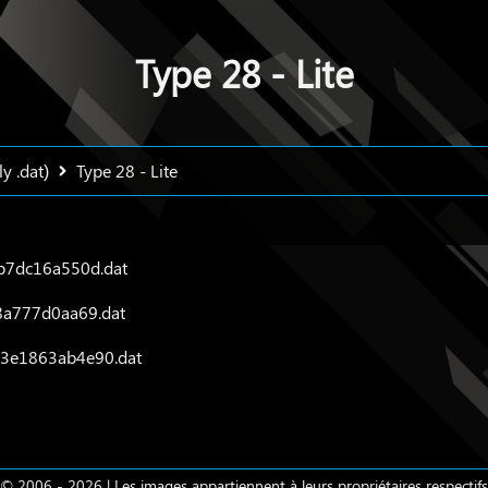
Type 28 - Lite
y .dat)
Type 28 - Lite
b7dc16a550d.dat
8a777d0aa69.dat
3e1863ab4e90.dat
 © 2006 - 2026 | Les images appartiennent à leurs propriétaires respectifs