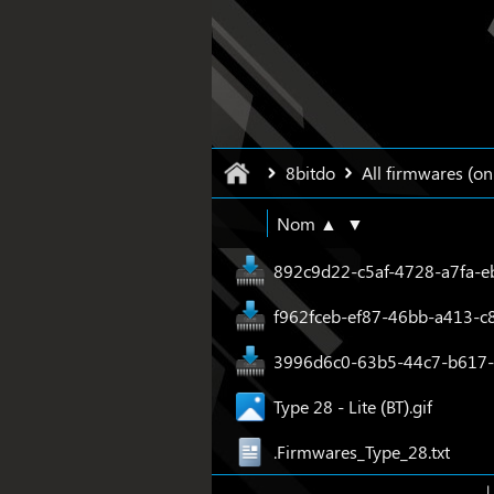
8bitdo
All firmwares (onl
Nom ▲
▼
892c9d22-c5af-4728-a7fa-e
f962fceb-ef87-46bb-a413-c
3996d6c0-63b5-44c7-b617-
Type 28 - Lite (BT).gif
.Firmwares_Type_28.txt
|