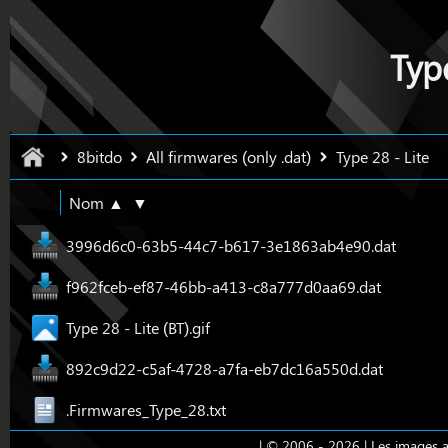
Type
8bitdo
All firmwares (only .dat)
Type 28 - Lite
Nom ▲
▼
3996d6c0-63b5-44c7-b617-3e1863ab4e90.dat
f962fceb-ef87-46bb-a413-c8a777d0aa69.dat
Type 28 - Lite (BT).gif
892c9d22-c5af-4728-a7fa-eb7dc16a550d.dat
.Firmwares_Type_28.txt
| © 2006 - 2026 | Les images ap