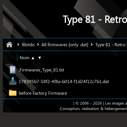
Type 81 - Retr
8bitdo
All firmwares (only .dat)
Type 81 - Retro
Nom ▲
▼
.Firmwares_Type_81.txt
178395b7-58f2-4f8a-b014-f1d24f12c7b1.dat
before Factory Firmware
| © 2006 - 2026 | Les images ap
Conception, réalisation & hébergemen